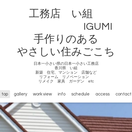
工務店 い組
IGUMI
手作りのある
やさしい住みごこち
日本一小さい県の日本一小さい工務店
香川県 い組
新築 住宅、マンション 店舗など
リフォーム リノベーション
リメイク 家具 ガーデン etc
top
gallery
work view
info
schedule
access
contact