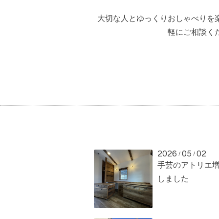
大切な人とゆっくりおしゃべりを
軽にご相談く
2026
05
02
/
/
手芸のアトリエ
しました