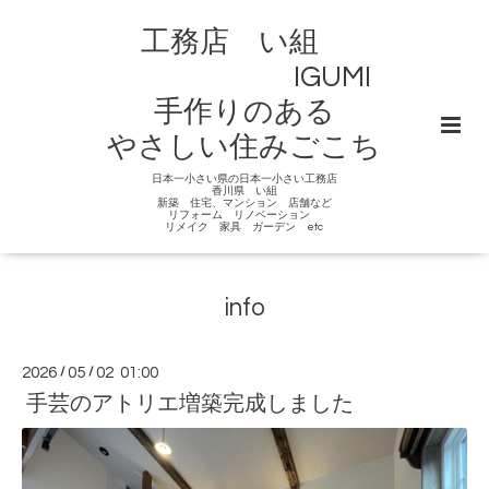
工務店 い組
IGUMI
手作りのある
やさしい住みごこち
日本一小さい県の日本一小さい工務店
香川県 い組
新築 住宅、マンション 店舗など
リフォーム リノベーション
リメイク 家具 ガーデン etc
info
2026
/
05
/
02 01:00
手芸のアトリエ増築完成しました