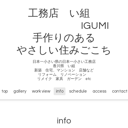
工務店 い組
IGUMI
手作りのある
やさしい住みごこち
日本一小さい県の日本一小さい工務店
香川県 い組
新築 住宅、マンション 店舗など
リフォーム リノベーション
リメイク 家具 ガーデン etc
top
gallery
work view
info
schedule
access
contact
info