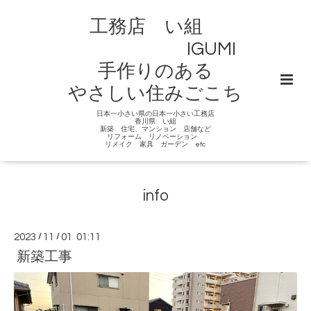
工務店 い組
IGUMI
手作りのある
やさしい住みごこち
日本一小さい県の日本一小さい工務店
香川県 い組
新築 住宅、マンション 店舗など
リフォーム リノベーション
リメイク 家具 ガーデン etc
info
2023
/
11
/
01 01:11
新築工事