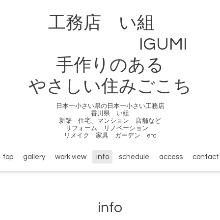
工務店 い組
IGUMI
手作りのある
やさしい住みごこち
日本一小さい県の日本一小さい工務店
香川県 い組
新築 住宅、マンション 店舗など
リフォーム リノベーション
リメイク 家具 ガーデン etc
top
gallery
work view
info
schedule
access
contact
info