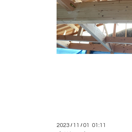
2023
11
01 01:11
/
/